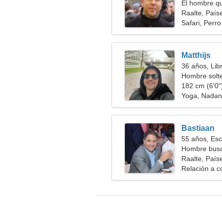
El hombre qu
Raalte, País
Safari, Perr
Matthijs
36 años, Lib
Hombre solt
182 cm (6'0")
Yoga, Nada
Bastiaan
55 años, Esc
Hombre busc
Raalte, País
Relación a c