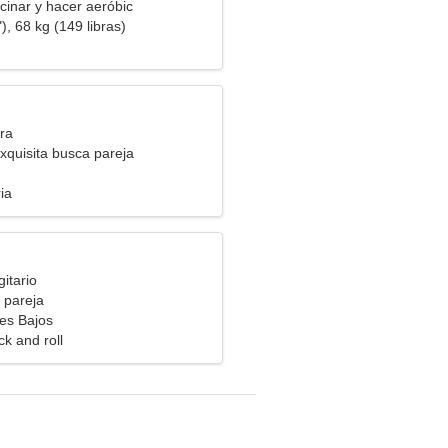
cinar y hacer aeróbic
), 68 kg (149 libras)
ra
xquisita busca pareja
ia
itario
 pareja
ses Bajos
ck and roll