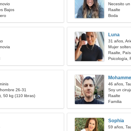
novio
Necesito u
es Bajos
Raalte
ero
Boda
Luna
go
31 años, Ari
novia
Mujer solte
Raalte, Paí
l
Psicología,
Mohamme
minis
46 años, Ta
 hombre 26-31
Soy un ciru
, 50 kg (110 libras)
cariñosa
Raalte
Familia
Sophia
o
59 años, Ta