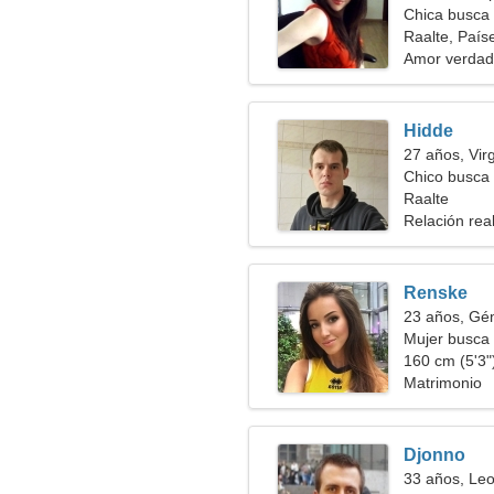
Chica busca 
Raalte, País
Amor verdad
Hidde
27 años, Vir
Chico busca 
Raalte
Relación rea
Renske
23 años, Gé
Mujer busca
160 cm (5'3")
Matrimonio
Djonno
33 años, Le