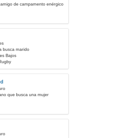
n amigo de campamento enérgico
es
ra busca marido
ses Bajos
 Rugby
d
uro
jano que busca una mujer
uro