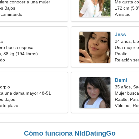
iere conocer a una mujer
Me gusta co
es Bajos
172 cm (5'8"
o caminando
Amistad
Jess
ra
24 años, Lib
ero busca esposa
Una mujer e
, 88 kg (194 libras)
Raalte
ndo
Relación ser
Demi
orpio
35 años, Sag
a una dama mayor 48-51
Mujer busca
es Bajos
Raalte, Paí
orto plazo
Vóleibol, Ro
Cómo funciona NldDatingGo