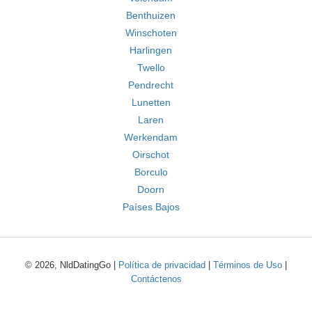
Benthuizen
Winschoten
Harlingen
Twello
Pendrecht
Lunetten
Laren
Werkendam
Oirschot
Borculo
Doorn
Países Bajos
© 2026, NldDatingGo |
Política de privacidad
|
Términos de Uso
|
Contáctenos