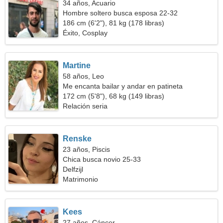
34 años, Acuario
Hombre soltero busca esposa 22-32
186 cm (6'2"), 81 kg (178 libras)
Éxito, Cosplay
Martine
58 años, Leo
Me encanta bailar y andar en patineta
172 cm (5'8"), 68 kg (149 libras)
Relación seria
Renske
23 años, Piscis
Chica busca novio 25-33
Delfzijl
Matrimonio
Kees
27 años, Cáncer