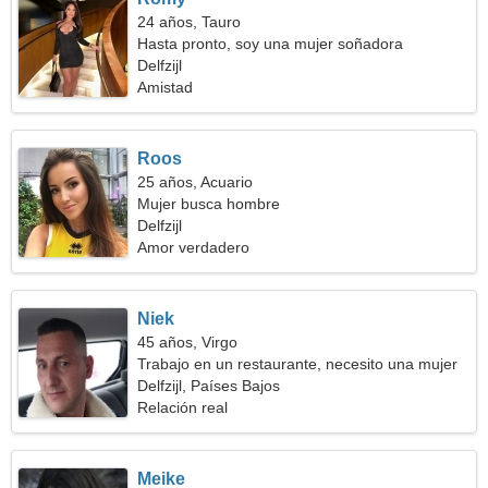
24 años, Tauro
Hasta pronto, soy una mujer soñadora
Delfzijl
Amistad
Roos
25 años, Acuario
Mujer busca hombre
Delfzijl
Amor verdadero
Niek
45 años, Virgo
Trabajo en un restaurante, necesito una mujer
tímida
Delfzijl, Países Bajos
Relación real
Meike