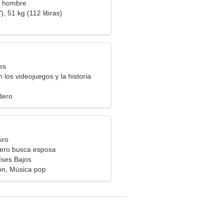
a hombre
), 51 kg (112 libras)
es
 los videojuegos y la historia
dero
uro
ero busca esposa
íses Bajos
n, Música pop