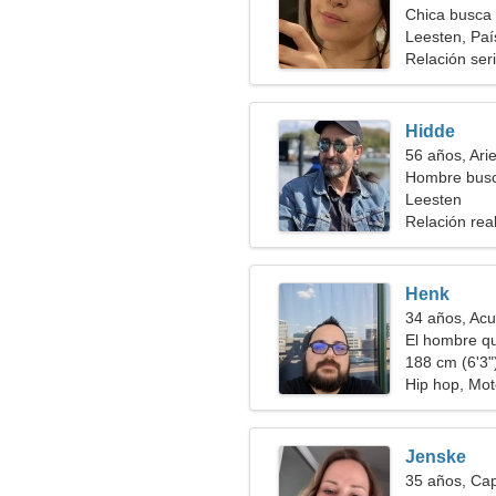
Chica busca 
Leesten, Paí
Relación ser
Hidde
56 años, Ari
Hombre bus
Leesten
Relación rea
Henk
34 años, Acu
El hombre qu
188 cm (6'3")
Hip hop, Mo
Jenske
35 años, Cap