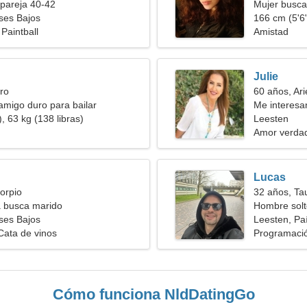
pareja 40-42
Mujer busc
ses Bajos
166 cm (5'6"
Paintball
Amistad
Julie
ro
60 años, Ari
amigo duro para bailar
Me interesan
, 63 kg (138 libras)
Leesten
Amor verda
Lucas
orpio
32 años, Ta
a busca marido
Hombre solt
ses Bajos
Leesten, Pa
 Cata de vinos
Programació
Cómo funciona NldDatingGo