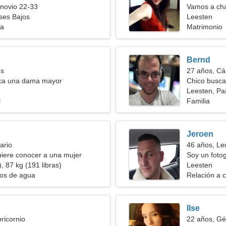
novio 22-33
Vamos a cha
ses Bajos
Leesten
ia
Matrimonio
Bernd
es
27 años, Cá
ca una dama mayor
Chico busca
Leesten, Pa
l
Familia
Jeroen
ario
46 años, Le
iere conocer a una mujer
Soy un foto
, 87 kg (191 libras)
Leesten
tos de agua
Relación a c
Ilse
ricornio
22 años, Gé