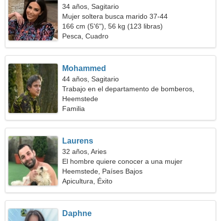
34 años, Sagitario
Mujer soltera busca marido 37-44
166 cm (5'6"), 56 kg (123 libras)
Pesca, Cuadro
Mohammed
44 años, Sagitario
Trabajo en el departamento de bomberos,
necesito una mujer juguetona
Heemstede
Familia
Laurens
32 años, Aries
El hombre quiere conocer a una mujer
Heemstede, Países Bajos
Apicultura, Éxito
Daphne