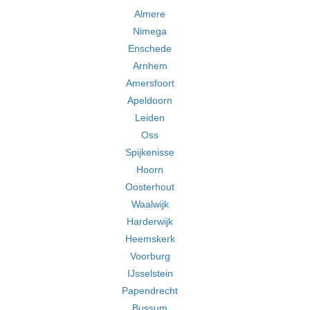
Almere
Nimega
Enschede
Arnhem
Amersfoort
Apeldoorn
Leiden
Oss
Spijkenisse
Hoorn
Oosterhout
Waalwijk
Harderwijk
Heemskerk
Voorburg
IJsselstein
Papendrecht
Bussum